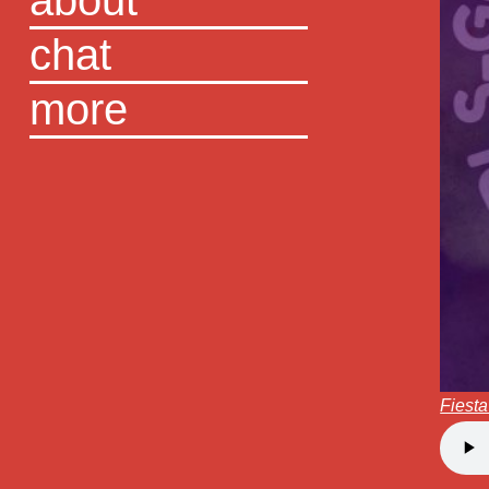
about
chat
more
Fiest