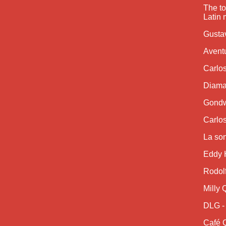
The to
Latin 
Gustav
Aventu
Carlos
Diaman
Gondw
Carlos
La son
Eddy H
Rodolf
Milly 
DLG -
Café Q