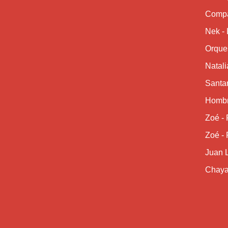
Compa
Nek - 
Orque
Natali
Santa
Hombr
Zoé - 
Zoé - 
Juan L
Chaya