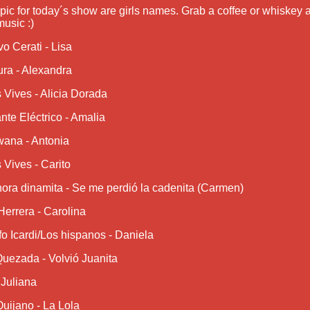
pic for today´s show are girls names. Grab a coffee or whiskey a
music :)
o Cerati - Lisa
ra - Alexandra
 Vives - Alicia Dorada
te Eléctrico - Amalia
ana - Antonia
 Vives - Carito
ora dinamita - Se me perdió la cadenita (Carmen)
errera - Carolina
o Icardi/Los hispanos - Daniela
Quezada - Volvió Juanita
 Juliana
uijano - La Lola