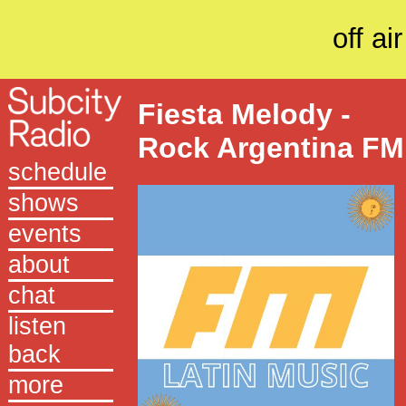
off air
Fiesta Melody -
Rock Argentina FM
schedule
shows
events
about
chat
listen
back
more